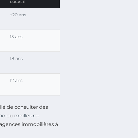
LOCALE
+20 ans
15 ans
18 ans
12 ans
illé de consulter des
mo
ou
meilleure-
es agences immobilières à