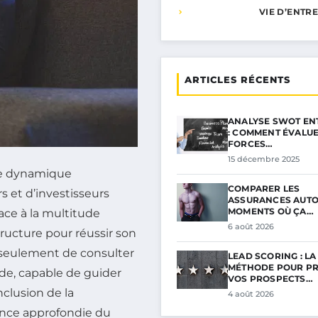
VIE D’ENTR
ARTICLES RÉCENTS
ANALYSE SWOT EN
: COMMENT ÉVALU
FORCES…
15 décembre 2025
ne dynamique
COMPARER LES
s et d’investisseurs
ASSURANCES AUTO :
MOMENTS OÙ ÇA…
face à la multitude
6 août 2026
ructure pour réussir son
s seulement de consulter
LEAD SCORING : LA
MÉTHODE POUR PR
de, capable de guider
VOS PROSPECTS…
clusion de la
4 août 2026
ance approfondie du