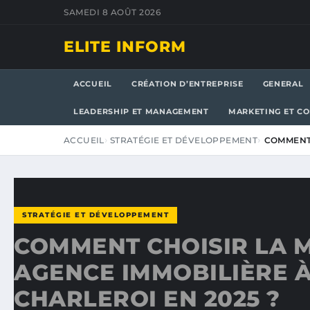
SAMEDI 8 AOÛT 2026
ELITE INFORM
ACCUEIL
CRÉATION D’ENTREPRISE
GENERAL
LEADERSHIP ET MANAGEMENT
MARKETING ET C
ACCUEIL
STRATÉGIE ET DÉVELOPPEMENT
COMMENT 
STRATÉGIE ET DÉVELOPPEMENT
COMMENT CHOISIR LA 
AGENCE IMMOBILIÈRE 
CHARLEROI EN 2025 ?