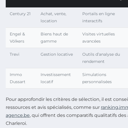
Century 21
Achat, vente,
Portails en ligne
location
interactifs
Engel &
Biens haut de
Visites virtuelles
Völkers
gamme
avancées
Trevi
Gestion locative
Outils d’analyse du
rendement
Immo
Investissement
Simulations
Dussart
locatif
personnalisées
Pour approfondir les critères de sélection, il est conse
ressources et avis spécialisés, comme sur
ranking.im
agence.be
, qui offrent des comparatifs qualitatifs d
Charleroi.