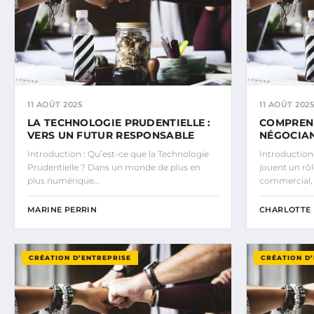
11 AOÛT 2025
11 AOÛT 2025
LA TECHNOLOGIE PRUDENTIELLE :
COMPREND
VERS UN FUTUR RESPONSABLE
NÉGOCIAN
Introduction : Qu’est-ce que la Technologie
Introduction 
Prudentielle ? Dans un monde de plus en
jouent un rô
plus numérique…
commercial, 
MARINE PERRIN
CHARLOTTE 
CRÉATION D’ENTREPRISE
CRÉATION D