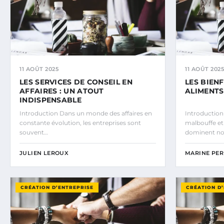
11 AOÛT 2025
11 AOÛT 2025
LES SERVICES DE CONSEIL EN
LES BIEN
AFFAIRES : UN ATOUT
ALIMENTS
INDISPENSABLE
Introduction Dans un monde des affaires en
Introductio
constante évolution, les entreprises sont
malbouffe et
souvent…
dominent nos 
JULIEN LEROUX
MARINE PER
CRÉATION D’ENTREPRISE
CRÉATION D