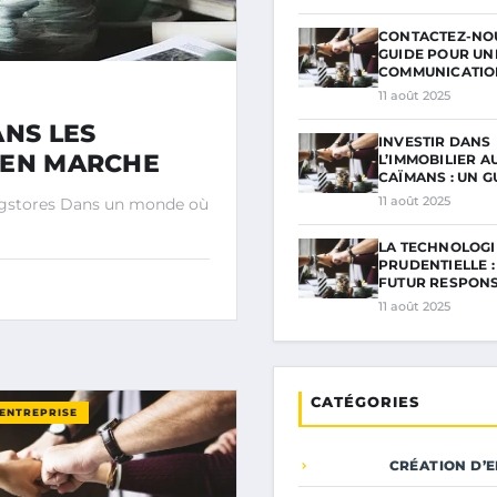
CONTACTEZ-NOU
GUIDE POUR UN
COMMUNICATI
11 août 2025
ANS LES
INVESTIR DANS
 EN MARCHE
L’IMMOBILIER A
CAÏMANS : UN G
11 août 2025
rugstores Dans un monde où
LA TECHNOLOGI
PRUDENTIELLE :
FUTUR RESPON
11 août 2025
CATÉGORIES
’ENTREPRISE
CRÉATION D’