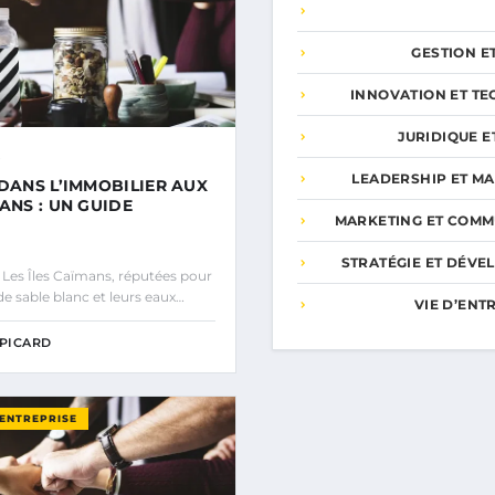
GESTION E
INNOVATION ET T
JURIDIQUE E
LEADERSHIP ET M
 DANS L’IMMOBILIER AUX
ANS : UN GUIDE
MARKETING ET COMM
STRATÉGIE ET DÉV
 Les Îles Caïmans, réputées pour
de sable blanc et leurs eaux…
VIE D’EN
PICARD
’ENTREPRISE