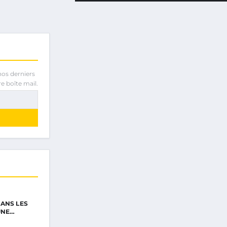
nos derniers
e boîte mail.
ANS LES
UNE…