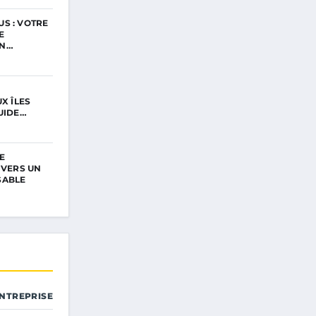
S : VOTRE
E
ON…
UX ÎLES
UIDE…
E
 VERS UN
SABLE
ENTREPRISE