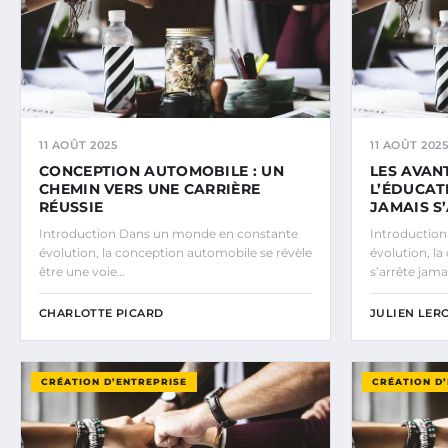
11 AOÛT 2025
11 AOÛT 2025
CONCEPTION AUTOMOBILE : UN
LES AVAN
CHEMIN VERS UNE CARRIÈRE
L’ÉDUCAT
RÉUSSIE
JAMAIS S
Introduction Dans un monde en constante
Introductio
évolution, la conception automobile se révèle
évolution, l
être une voie…
s’arrête jama
CHARLOTTE PICARD
JULIEN LER
CRÉATION D’ENTREPRISE
CRÉATION D