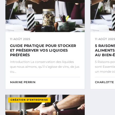
11 AOÛT 2025
11 AOÛT 2025
GUIDE PRATIQUE POUR STOCKER
5 RAISON
ET PRÉSERVER VOS LIQUIDES
ALIMENTS
PRÉFÉRÉS
AU BIEN-
Introduction La conservation des liquides
5 Raisons pou
que nous aimons, qu’il s’agisse de vins, de jus
sont Essenti
ou…
un monde o
MARINE PERRIN
CHARLOTTE 
CRÉATION D’ENTREPRISE