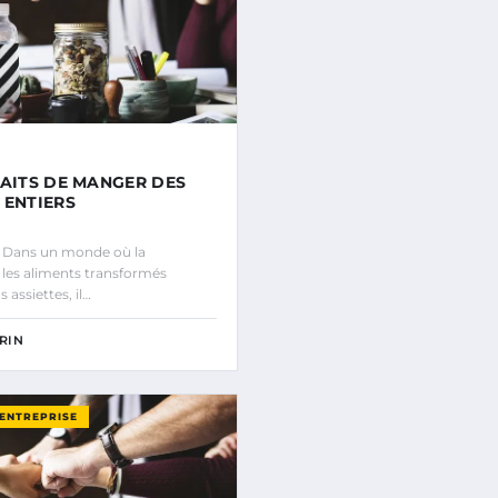
FAITS DE MANGER DES
 ENTIERS
n Dans un monde où la
 les aliments transformés
assiettes, il…
RIN
’ENTREPRISE