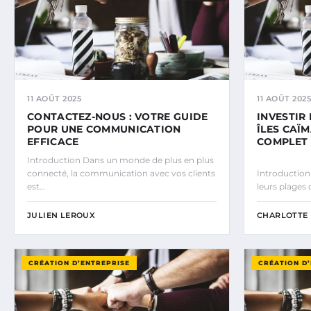
11 AOÛT 2025
11 AOÛT 2025
CONTACTEZ-NOUS : VOTRE GUIDE
INVESTIR
POUR UNE COMMUNICATION
ÎLES CAÏM
EFFICACE
COMPLET
Introduction Dans un monde de plus en plus
connecté, la communication avec vos clients
Introduction
est…
leurs plages 
JULIEN LEROUX
CHARLOTTE 
CRÉATION D’ENTREPRISE
CRÉATION D