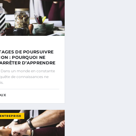
TAGES DE POURSUIVRE
ION : POURQUOI NE
’ARRÊTER D’APPRENDRE
n Dans un monde en constante
a quête de connaissances ne
is.
OUX
’ENTREPRISE