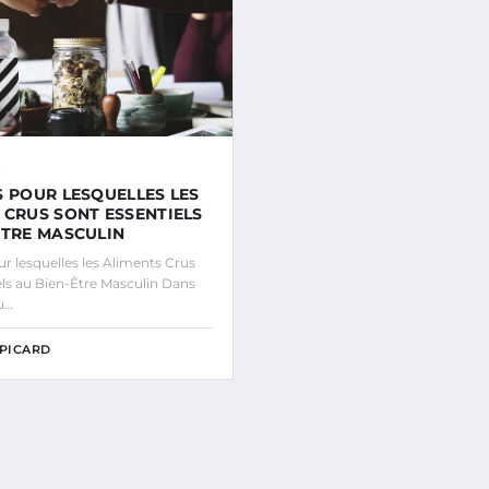
S POUR LESQUELLES LES
 CRUS SONT ESSENTIELS
ÊTRE MASCULIN
r lesquelles les Aliments Crus
els au Bien-Être Masculin Dans
ù…
PICARD