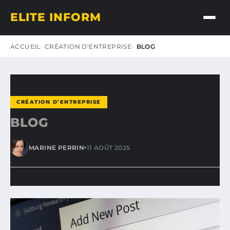
ELITE INFORM
ACCUEIL
CRÉATION D’ENTREPRISE
BLOG
CRÉATION D’ENTREPRISE
BLOG
•
MARINE PERRIN
11 AOÛT 2025