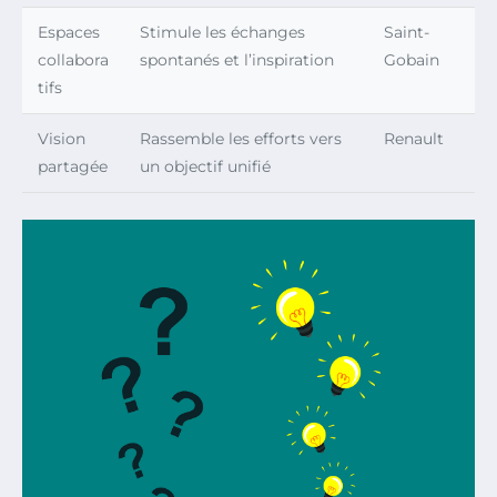
Espaces
Stimule les échanges
Saint-
collabora
spontanés et l’inspiration
Gobain
tifs
Vision
Rassemble les efforts vers
Renault
partagée
un objectif unifié