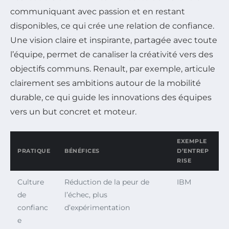
communiquant avec passion et en restant
disponibles, ce qui crée une relation de confiance.
Une vision claire et inspirante, partagée avec toute
l’équipe, permet de canaliser la créativité vers des
objectifs communs. Renault, par exemple, articule
clairement ses ambitions autour de la mobilité
durable, ce qui guide les innovations des équipes
vers un but concret et moteur.
EXEMPLE
PRATIQUE
BÉNÉFICES
D’ENTREP
RISE
Culture
Réduction de la peur de
IBM
de
l’échec, plus
confianc
d’expérimentation
e