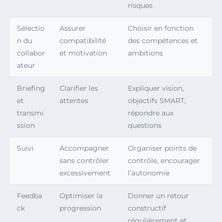
risques
Sélectio
Assurer
Choisir en fonction
n du
compatibilité
des compétences et
collabor
et motivation
ambitions
ateur
Briefing
Clarifier les
Expliquer vision,
et
attentes
objectifs SMART,
transmi
répondre aux
ssion
questions
Suivi
Accompagner
Organiser points de
sans contrôler
contrôle, encourager
excessivement
l’autonomie
Feedba
Optimiser la
Donner un retour
ck
progression
constructif
régulièrement et