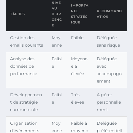
NIVE
IMPORTA
AU
NCE
RECOMMAND
TÂCHES
D’UR
STRATÉG
ATION
GENC
IQUE
E
Gestion des
Moy
Faible
Déléguée
emails courants
enne
sans risque
Analyse des
Faibl
Moyenn
Déléguée
données de
e
e à
avec
performance
élevée
accompagn
ement
Développemen
Faibl
Très
À gérer
t de stratégie
e
élevée
personnelle
commerciale
ment
Organisation
Moy
Faible à
Déléguée
d’événements
enne
moyenn
préférentiell