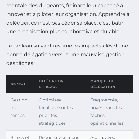
mentale des dirigeants, freinant leur capacité à
innover et à piloter leur organisation. Apprendre à
déléguer, ce n’est pas céder sa place, c’est bâtir
une organisation plus collaborative et durable.
Le tableau suivant résume les impacts clés d’une
bonne délégation versus une mauvaise gestion
des tâches :
DÉLÉGATION
MANQUE DE
ASPECT
EFFICACE
DÉLÉGATION
Gestion
Optimisée,
Fragmentée,
du
focalisée sur les
noyée dans les
temps
priorités
tâches
stratégiques
opérationnelles
Stress et
Réduit grâce à une
Accru, avec