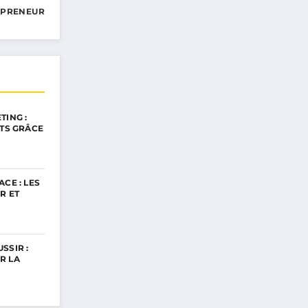
EPRENEUR
TING :
NTS GRÂCE
CE : LES
R ET
SSIR :
R LA