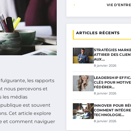
VIE D’ENTR
ARTICLES RÉCENTS
STRATÉGIES MARKE
ATTIRER DES CLIE
AUX…
8 janvier 2026
LEADERSHIP EFFICA
fulgurante, les rapports
CLÉS POUR MOTIVE
FÉDÉRER…
ont nous percevons et
8 janvier 2026
s les médias
é publique est souvent
INNOVER POUR RÉU
COMMENT INTÉGRE
ns. Cet article explore
TECHNOLOGIE…
ique et comment naviguer
8 janvier 2026