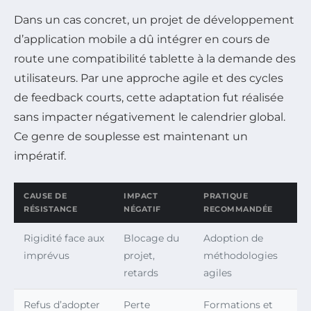
Dans un cas concret, un projet de développement
d’application mobile a dû intégrer en cours de
route une compatibilité tablette à la demande des
utilisateurs. Par une approche agile et des cycles
de feedback courts, cette adaptation fut réalisée
sans impacter négativement le calendrier global.
Ce genre de souplesse est maintenant un
impératif.
CAUSE DE
IMPACT
PRATIQUE
RÉSISTANCE
NÉGATIF
RECOMMANDÉE
Rigidité face aux
Blocage du
Adoption de
imprévus
projet,
méthodologies
retards
agiles
Refus d’adopter
Perte
Formations et