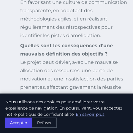
En favorisant une culture de communication
transparente, en adoptant des
méthodologies agiles, et en réalisant
régulièrement des rétrospectives pour
identifier les pistes d’amélioration.
Quelles sont les conséquences d’une
mauvaise définition des objectifs ?
Le projet peut dévier, avec une mauvaise
allocation des ressources, une perte de
motivation et une insatisfaction des parties
prenantes, affectant gravement la réussite
finale.
Nous utilisons des cookies pour améliorer votre
expérience de navigation. En poursuivant, vous acceptez
notre politique de confidentialité.
En savoir plus
PARTAGER :
Accepter
Refuser
TWITTER
FACEBOOK
LINKEDIN