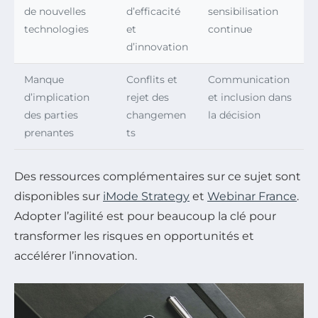
de nouvelles
d’efficacité
sensibilisation
technologies
et
continue
d’innovation
Manque
Conflits et
Communication
d’implication
rejet des
et inclusion dans
des parties
changemen
la décision
prenantes
ts
Des ressources complémentaires sur ce sujet sont
disponibles sur
iMode Strategy
et
Webinar France
.
Adopter l’agilité est pour beaucoup la clé pour
transformer les risques en opportunités et
accélérer l’innovation.