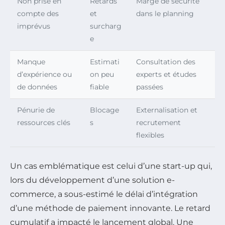
Non prise en
Retards
Marge de sécurité
compte des
et
dans le planning
imprévus
surcharg
e
Manque
Estimati
Consultation des
d’expérience ou
on peu
experts et études
de données
fiable
passées
Pénurie de
Blocage
Externalisation et
ressources clés
s
recrutement
flexibles
Un cas emblématique est celui d’une start-up qui,
lors du développement d’une solution e-
commerce, a sous-estimé le délai d’intégration
d’une méthode de paiement innovante. Le retard
cumulatif a impacté le lancement global. Une