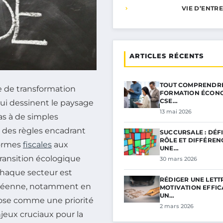
VIE D’ENTR
ARTICLES RÉCENTS
TOUT COMPRENDRE
e de transformation
FORMATION ÉCON
CSE…
qui dessinent le paysage
13 mai 2026
pas à de simples
 des règles encadrant
SUCCURSALE : DÉFI
RÔLE ET DIFFÉREN
formes
fiscales
aux
UNE…
transition écologique
30 mars 2026
chaque secteur est
RÉDIGER UNE LETT
uropéenne, notamment en
MOTIVATION EFFI
UN…
mpose comme une priorité
2 mars 2026
eux cruciaux pour la