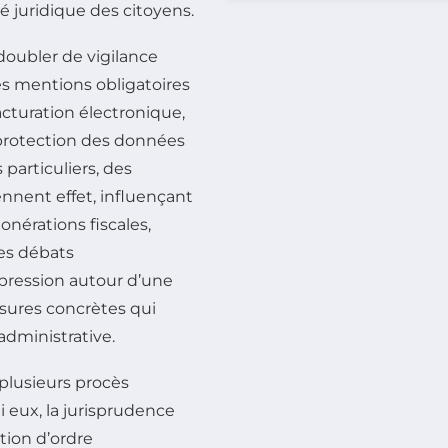
é juridique des citoyens.
doubler de vigilance
des mentions obligatoires
acturation électronique,
 protection des données
particuliers, des
ennent effet, influençant
xonérations fiscales,
es débats
 pression autour d’une
sures concrètes qui
administrative.
plusieurs procès
 eux, la jurisprudence
tion d’ordre