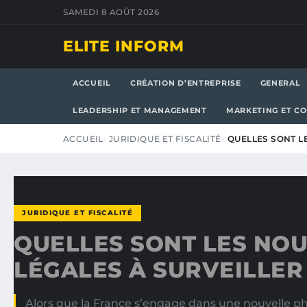
SAMEDI 8 AOÛT 2026
ELITE INFORM
ACCUEIL
CRÉATION D’ENTREPRISE
GENERAL
LEADERSHIP ET MANAGEMENT
MARKETING ET C
ACCUEIL
JURIDIQUE ET FISCALITÉ
QUELLES SONT L
JURIDIQUE ET FISCALITÉ
QUELLES SONT LES NO
LÉGALES À SURVEILLER 
Alors que la France s’engage dans une nouvelle p