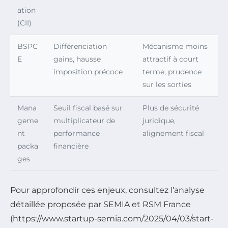
ation
(CII)
BSPC
Différenciation
Mécanisme moins
E
gains, hausse
attractif à court
imposition précoce
terme, prudence
sur les sorties
Mana
Seuil fiscal basé sur
Plus de sécurité
geme
multiplicateur de
juridique,
nt
performance
alignement fiscal
packa
financière
ges
Pour approfondir ces enjeux, consultez l’analyse
détaillée proposée par SEMIA et RSM France
(https://www.startup-semia.com/2025/04/03/start-