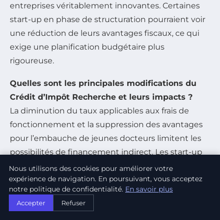
entreprises véritablement innovantes. Certaines
start-up en phase de structuration pourraient voir
une réduction de leurs avantages fiscaux, ce qui
exige une planification budgétaire plus
rigoureuse.
Quelles sont les principales modifications du
Crédit d’Impôt Recherche et leurs impacts ?
La diminution du taux applicables aux frais de
fonctionnement et la suppression des avantages
pour l’embauche de jeunes docteurs limitent les
possibilités de financement indirect. Les start-up
sont amenées à chercher des solutions
Nous utilisons des cookies pour améliorer votre
expérience de navigation. En poursuivant, vous acceptez
complémentaires, comme des subventions ou des
notre politique de confidentialité.
En savoir plus
financements privés.
Accepter
Refuser
Comment les réformes
fiscales
influencent-elles