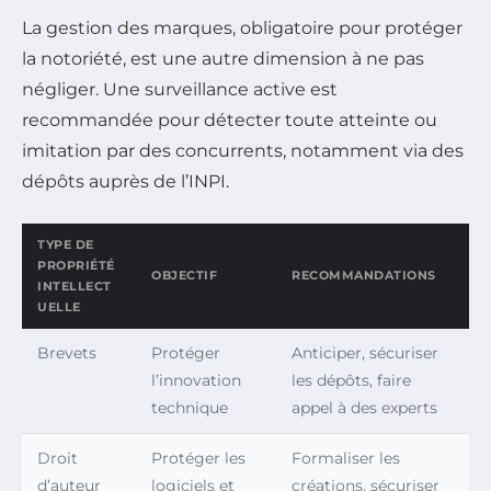
La gestion des marques, obligatoire pour protéger
la notoriété, est une autre dimension à ne pas
négliger. Une surveillance active est
recommandée pour détecter toute atteinte ou
imitation par des concurrents, notamment via des
dépôts auprès de l’INPI.
TYPE DE
PROPRIÉTÉ
OBJECTIF
RECOMMANDATIONS
INTELLECT
UELLE
Brevets
Protéger
Anticiper, sécuriser
l’innovation
les dépôts, faire
technique
appel à des experts
Droit
Protéger les
Formaliser les
d’auteur
logiciels et
créations, sécuriser