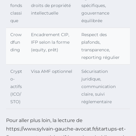
fonds
droits de propriété
spécifiques,
classi
intellectuelle
gouvernance
que
équilibrée
Crow
Encadrement CIP,
Respect des
dfun
IFP selon la forme
plafonds,
ding
(equity, prêt)
transparence,
reporting régulier
Crypt
Visa AMF optionnel
Sécurisation
o-
juridique,
actifs
communication
(ICO/
claire, suivi
STO)
réglementaire
Pour aller plus loin, la lecture de
https://www.sylvain-gauche-avocat.fr/startups-et-