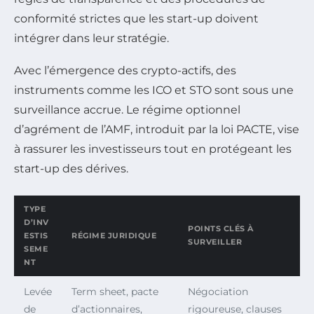
conformité strictes que les start-up doivent
intégrer dans leur stratégie.
Avec l’émergence des crypto-actifs, des
instruments comme les ICO et STO sont sous une
surveillance accrue. Le régime optionnel
d’agrément de l’AMF, introduit par la loi PACTE, vise
à rassurer les investisseurs tout en protégeant les
start-up des dérives.
TYPE
D’INV
POINTS CLÉS À
ESTIS
RÉGIME JURIDIQUE
SURVEILLER
SEME
NT
Levée
Term sheet, pacte
Négociation
de
d’actionnaires,
rigoureuse, clauses