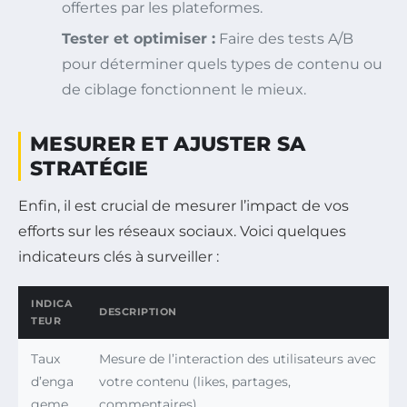
offertes par les plateformes.
Tester et optimiser :
Faire des tests A/B
pour déterminer quels types de contenu ou
de ciblage fonctionnent le mieux.
MESURER ET AJUSTER SA
STRATÉGIE
Enfin, il est crucial de mesurer l’impact de vos
efforts sur les réseaux sociaux. Voici quelques
indicateurs clés à surveiller :
INDICA
DESCRIPTION
TEUR
Taux
Mesure de l’interaction des utilisateurs avec
d’enga
votre contenu (likes, partages,
geme
commentaires).