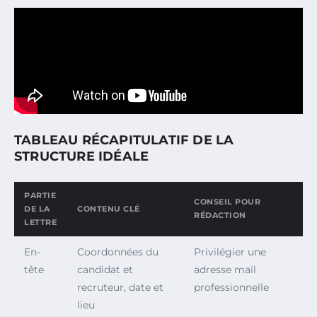
TABLEAU RÉCAPITULATIF DE LA
STRUCTURE IDÉALE
PARTIE
CONSEIL POUR
DE LA
CONTENU CLÉ
RÉDACTION
LETTRE
En-
Coordonnées du
Privilégier une
tête
candidat et
adresse mail
recruteur, date et
professionnelle
lieu