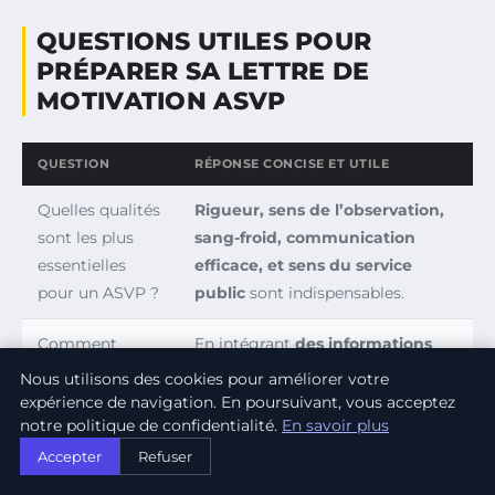
QUESTIONS UTILES POUR
PRÉPARER SA LETTRE DE
MOTIVATION ASVP
QUESTION
RÉPONSE CONCISE ET UTILE
Quelles qualités
Rigueur, sens de l’observation,
sont les plus
sang-froid, communication
essentielles
efficace, et sens du service
pour un ASVP ?
public
sont indispensables.
Comment
En intégrant
des informations
personnaliser
précises sur la collectivité ou
Nous utilisons des cookies pour améliorer votre
efficacement
l’entreprise
, adaptant le ton, et
expérience de navigation. En poursuivant, vous acceptez
notre politique de confidentialité.
En savoir plus
une lettre de
mentionnant leurs projets et
motivation
leurs valeurs.
Accepter
Refuser
ASVP ?