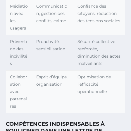
Médiatio
Communicatio
Confiance des
n avec
n, gestion des
citoyens, réduction
les
conflits, calme
des tensions sociales
usagers
Préventi
Proactivité,
Sécurité collective
on des
sensibilisation
renforcée,
incivilité
diminution des actes
s
malveillants
Collabor
Esprit d’équipe,
Optimisation de
ation
organisation
l’efficacité
avec
opérationnelle
partenai
res
COMPÉTENCES INDISPENSABLES À
SOULIGNER DANS UNE LETTRE DE