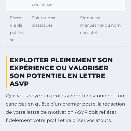
courtoisie
Form
Salutations
Signature
ule de
classiques
manuscrite ou nom
polites
complet
se
EXPLOITER PLEINEMENT SON
EXPÉRIENCE OU VALORISER
SON POTENTIEL EN LETTRE
ASVP
Que vous soyez un professionnel chevronné ou un
candidat en quête d’un premier poste, la rédaction
de votre
lettre de motivation
ASVP doit refléter
fidèlement votre profil et valoriser vos atouts.