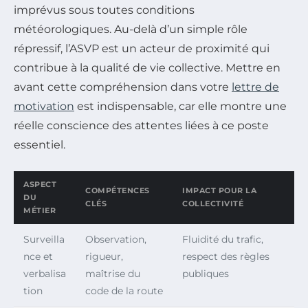
imprévus sous toutes conditions
météorologiques. Au-delà d’un simple rôle
répressif, l’ASVP est un acteur de proximité qui
contribue à la qualité de vie collective. Mettre en
avant cette compréhension dans votre
lettre de
motivation
est indispensable, car elle montre une
réelle conscience des attentes liées à ce poste
essentiel.
ASPECT
COMPÉTENCES
IMPACT POUR LA
DU
CLÉS
COLLECTIVITÉ
MÉTIER
Surveilla
Observation,
Fluidité du trafic,
nce et
rigueur,
respect des règles
verbalisa
maîtrise du
publiques
tion
code de la route