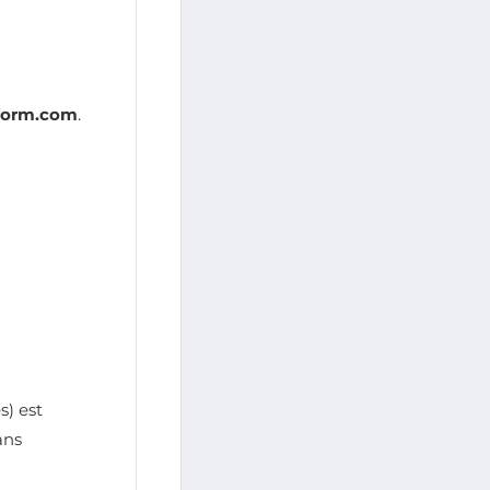
nform.com
.
s) est
ans