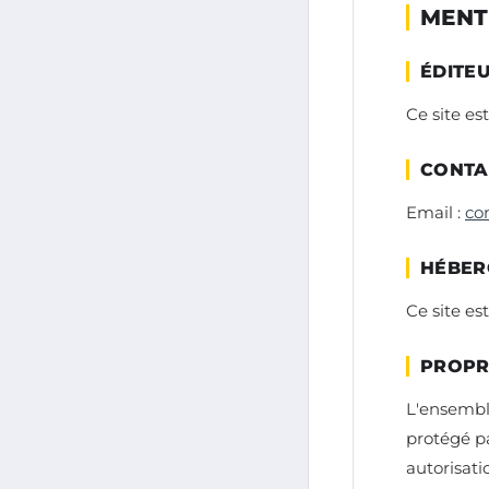
MENT
ÉDITE
Ce site es
CONTA
Email :
co
HÉBER
Ce site es
PROPR
L'ensemble
protégé pa
autorisati