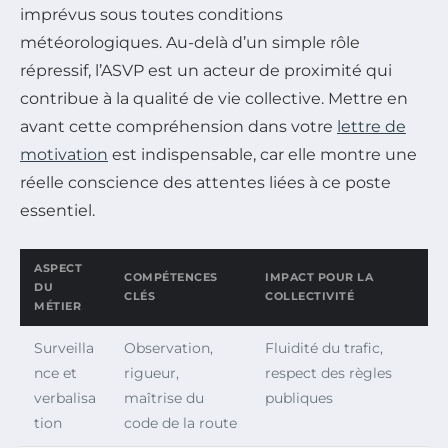
imprévus sous toutes conditions
météorologiques. Au-delà d’un simple rôle
répressif, l’ASVP est un acteur de proximité qui
contribue à la qualité de vie collective. Mettre en
avant cette compréhension dans votre
lettre de
motivation
est indispensable, car elle montre une
réelle conscience des attentes liées à ce poste
essentiel.
ASPECT
COMPÉTENCES
IMPACT POUR LA
DU
CLÉS
COLLECTIVITÉ
MÉTIER
Surveilla
Observation,
Fluidité du trafic,
nce et
rigueur,
respect des règles
verbalisa
maîtrise du
publiques
tion
code de la route