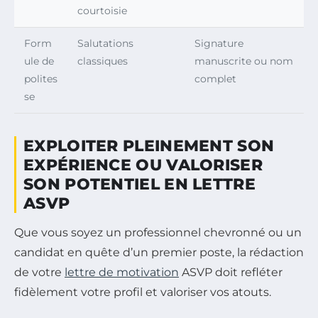
courtoisie
Form
Salutations
Signature
ule de
classiques
manuscrite ou nom
polites
complet
se
EXPLOITER PLEINEMENT SON
EXPÉRIENCE OU VALORISER
SON POTENTIEL EN LETTRE
ASVP
Que vous soyez un professionnel chevronné ou un
candidat en quête d’un premier poste, la rédaction
de votre
lettre de motivation
ASVP doit refléter
fidèlement votre profil et valoriser vos atouts.