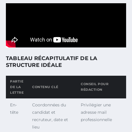
TABLEAU RÉCAPITULATIF DE LA
STRUCTURE IDÉALE
PARTIE
CONSEIL POUR
DE LA
CONTENU CLÉ
RÉDACTION
LETTRE
En-
Coordonnées du
Privilégier une
tête
candidat et
adresse mail
recruteur, date et
professionnelle
lieu