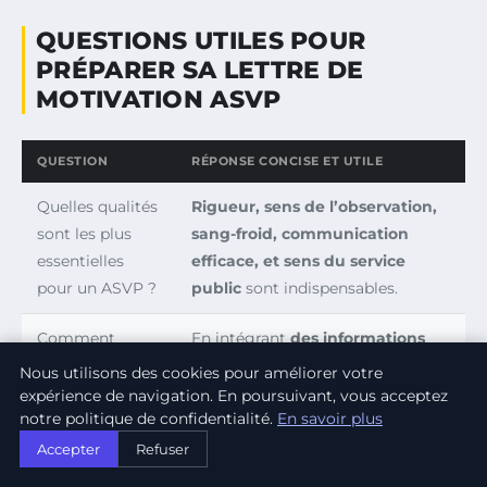
QUESTIONS UTILES POUR
PRÉPARER SA LETTRE DE
MOTIVATION ASVP
QUESTION
RÉPONSE CONCISE ET UTILE
Quelles qualités
Rigueur, sens de l’observation,
sont les plus
sang-froid, communication
essentielles
efficace, et sens du service
pour un ASVP ?
public
sont indispensables.
Comment
En intégrant
des informations
personnaliser
précises sur la collectivité ou
Nous utilisons des cookies pour améliorer votre
efficacement
l’entreprise
, adaptant le ton, et
expérience de navigation. En poursuivant, vous acceptez
notre politique de confidentialité.
En savoir plus
une lettre de
mentionnant leurs projets et
motivation
leurs valeurs.
Accepter
Refuser
ASVP ?