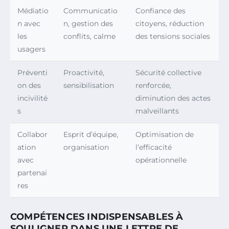
Médiatio
Communicatio
Confiance des
n avec
n, gestion des
citoyens, réduction
les
conflits, calme
des tensions sociales
usagers
Préventi
Proactivité,
Sécurité collective
on des
sensibilisation
renforcée,
incivilité
diminution des actes
s
malveillants
Collabor
Esprit d’équipe,
Optimisation de
ation
organisation
l’efficacité
avec
opérationnelle
partenai
res
COMPÉTENCES INDISPENSABLES À
SOULIGNER DANS UNE LETTRE DE