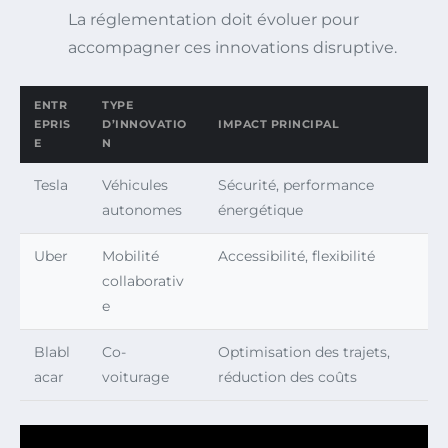
La réglementation doit évoluer pour
accompagner ces innovations disruptive.
ENTR
TYPE
EPRIS
D’INNOVATIO
IMPACT PRINCIPAL
E
N
Tesla
Véhicules
Sécurité, performance
autonomes
énergétique
Uber
Mobilité
Accessibilité, flexibilité
collaborativ
e
Blabl
Co-
Optimisation des trajets,
acar
voiturage
réduction des coûts