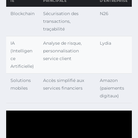
IE
PRINCIPALE
D’ENTREPRISE
Blockchain
Sécurisation des
N26
transactions,
traçabilité
IA
Analyse de risque,
Lydia
(Intelligen
personnalisation
ce
service client
Artificielle)
Solutions
Accès simplifié aux
Amazon
mobiles
services financiers
(paiements
digitaux)