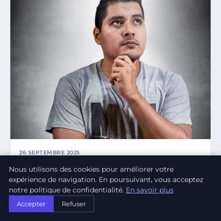
26 SEPTEMBRE 2025
COMMENT GÉRER LES MOMENTS DE DOUTE
Nous utilisons des cookies pour améliorer votre
ENTREPRENEURIAL ?
expérience de navigation. En poursuivant, vous acceptez
Naviguer dans le monde de l’entrepreneuriat en 2025, c’est
notre politique de confidentialité.
En savoir plus
s’engager sur une voie où l’incertitude…
Accepter
Refuser
CHARLOTTE PICARD