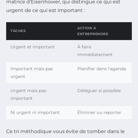
matrice d’Eisenhower, qui distingue ce qui est
urgent de ce qui est important :
ACTION À
TÂCHES
ENTREPRENDRE
Urgent et important
À faire
immédiatement
Important mais pas
Planifier dans l’agenda
urgent
Urgent mais pas
Déléguer si possible
important
Ni urgent ni important
Éliminer ou reporter
Ce tri méthodique vous évite de tomber dans le