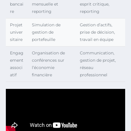
bancai
mensuelle et
esprit critique,
re
reporting
reporting
Projet
Simulation de
Gestion d’actifs,
univer
gestion de
prise de décision,
sitaire
portefeuille
travail en équipe
Engag
Organisation de
Communication,
ement
conférences sur
gestion de projet,
associ
l’économie
réseau
atif
financière
professionnel