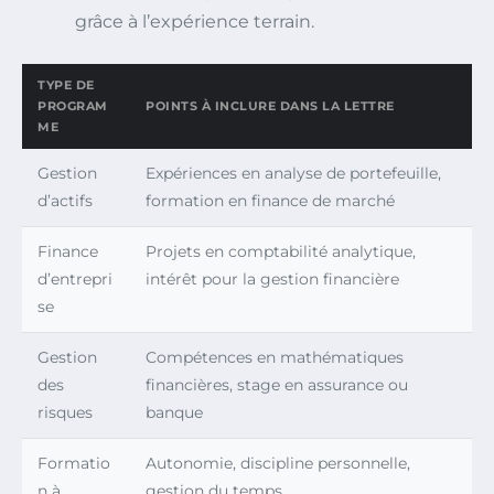
grâce à l’expérience terrain.
TYPE DE
PROGRAM
POINTS À INCLURE DANS LA LETTRE
ME
Gestion
Expériences en analyse de portefeuille,
d’actifs
formation en finance de marché
Finance
Projets en comptabilité analytique,
d’entrepri
intérêt pour la gestion financière
se
Gestion
Compétences en mathématiques
des
financières, stage en assurance ou
risques
banque
Formatio
Autonomie, discipline personnelle,
n à
gestion du temps