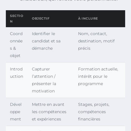
SECTIO
OBJECTIF
À INCLURE
N
Coord
Identifier le
Nom, contact,
onnée
candidat et sa
destination, motif
s &
démarche
précis
objet
Introd
Capturer
Formation actuelle,
uction
l’attention /
intérêt pour le
présenter la
programme
motivation
Dével
Mettre en avant
Stages, projets,
oppe
les compétences
compétences
ment
et expériences
financières