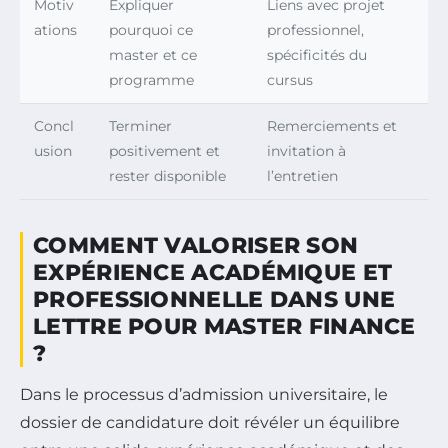
Motiv
Expliquer
Liens avec projet
ations
pourquoi ce
professionnel,
master et ce
spécificités du
programme
cursus
Concl
Terminer
Remerciements et
usion
positivement et
invitation à
rester disponible
l’entretien
COMMENT VALORISER SON
EXPÉRIENCE ACADÉMIQUE ET
PROFESSIONNELLE DANS UNE
LETTRE POUR MASTER FINANCE
?
Dans le processus d’admission universitaire, le
dossier de candidature doit révéler un équilibre