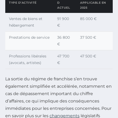
TYPE D’ACTIVITÉ
D
APPLICABLE EN
ACTUEL
2025
Ventes de biens et
91 900
85 000 €
hébergement
€
Prestations de service
36 800
37 500 €
€
Professions libérales
47 700
47 500 €
(avocats, artistes)
€
La sortie du régime de franchise s’en trouve
également simplifiée et accélérée, notamment en
cas de dépassement important du chiffre
d’affaires, ce qui implique des conséquences
immédiates pour les entreprises concernées. Pour
en savoir plus sur les
changements
législatifs