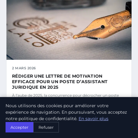
2 MARS 2026
RÉDIGER UNE LETTRE DE MOTIVATION
EFFICACE POUR UN POSTE D’ASSISTANT
JURIDIQUE EN 2025
À l’aube de 2025, la concurrence pour décrocher un poste
d’assistant juridique s’intensifie.
Nous utilisons des cookies pour améliorer votre
expérience de navigation. En poursuivant, vous acceptez
MARINE PERRIN
notre politique de confidentialité.
En savoir plus
Accepter
Refuser