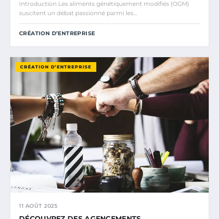
Introduction Les aliments génétiquement modifiés (OGM)
suscitent un débat passionné parmi les…
CRÉATION D’ENTREPRISE
CRÉATION D’ENTREPRISE
11 AOÛT 2025
DÉCOUVREZ DES AGENCEMENTS