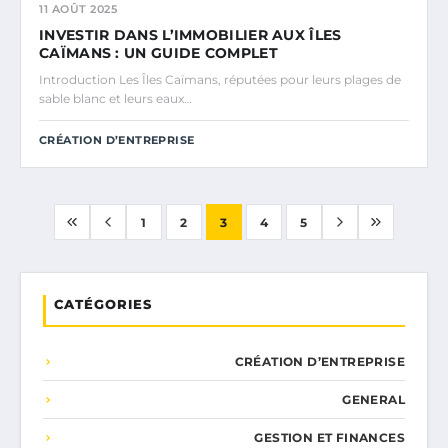
11 AOÛT 2025
INVESTIR DANS L’IMMOBILIER AUX ÎLES
CAÏMANS : UN GUIDE COMPLET
Introduction Les Îles Caïmans, réputées pour leurs plages de
sable blanc et leurs eaux…
CRÉATION D’ENTREPRISE
1
2
3
4
5
CATÉGORIES
CRÉATION D’ENTREPRISE
GENERAL
GESTION ET FINANCES