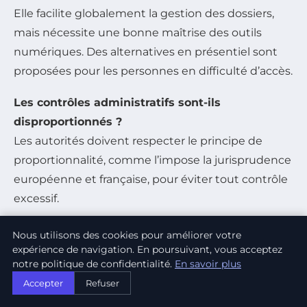
Elle facilite globalement la gestion des dossiers,
mais nécessite une bonne maîtrise des outils
numériques. Des alternatives en présentiel sont
proposées pour les personnes en difficulté d’accès.
Les contrôles administratifs sont-ils
disproportionnés ?
Les autorités doivent respecter le principe de
proportionnalité, comme l’impose la jurisprudence
européenne et française, pour éviter tout contrôle
excessif.
Nous utilisons des cookies pour améliorer votre
expérience de navigation. En poursuivant, vous acceptez
PARTAGER :
notre politique de confidentialité.
En savoir plus
TWITTER
FACEBOOK
LINKEDIN
Accepter
Refuser