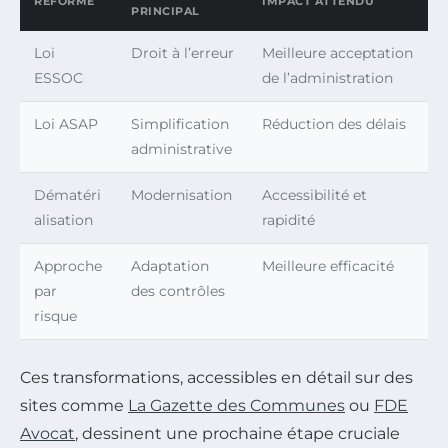
RÉFORME
IMPACT ATTENDU
PRINCIPAL
Loi
Droit à l’erreur
Meilleure acceptation
ESSOC
de l’administration
Loi ASAP
Simplification
Réduction des délais
administrative
Dématéri
Modernisation
Accessibilité et
alisation
rapidité
Approche
Adaptation
Meilleure efficacité
par
des contrôles
risque
Ces transformations, accessibles en détail sur des
sites comme
La Gazette des Communes
ou
FDE
Avocat
, dessinent une prochaine étape cruciale