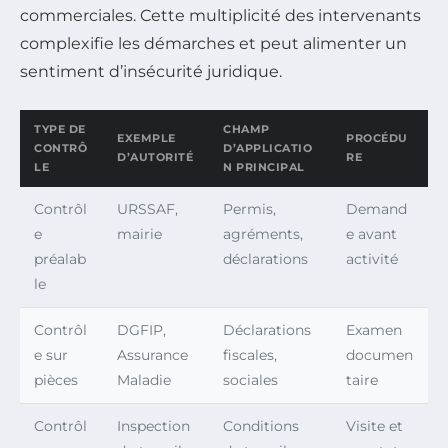
commerciales. Cette multiplicité des intervenants
complexifie les démarches et peut alimenter un
sentiment d’insécurité juridique.
TYPE DE
CHAMP
EXEMPLE
PROCÉDU
CONTRÔ
D’APPLICATIO
D’AUTORITÉ
RE
LE
N PRINCIPAL
Contrôl
URSSAF,
Permis,
Demand
e
mairie
agréments,
e avant
préalab
déclarations
activité
le
Contrôl
DGFIP,
Déclarations
Examen
e sur
Assurance
fiscales,
documen
pièces
Maladie
sociales
taire
Contrôl
Inspection
Conditions
Visite et