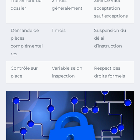
Traitement du
2 mois
Silence vaut
dossier
généralement
acceptation
sauf exceptions
Demande de
1 mois
Suspension du
pièces
délai
complémentai
d’instruction
res
Contrôle sur
Variable selon
Respect des
place
inspection
droits formels