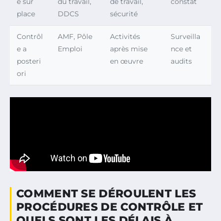
e sur
du travail,
de travail,
constat
place
DDCS
sécurité
Contrôl
AMF, Pôle
Activités
Surveilla
e a
Emploi
après mise
nce et
posteri
en œuvre
audits
ori
COMMENT SE DÉROULENT LES
PROCÉDURES DE CONTRÔLE ET
QUELS SONT LES DÉLAIS À