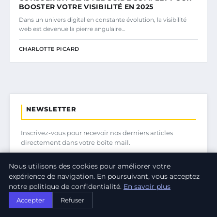
BOOSTER VOTRE VISIBILITÉ EN 2025
Dans un univers digital en constante évolution, la visibilité
web est devenue la pierre angulaire…
CHARLOTTE PICARD
NEWSLETTER
Inscrivez-vous pour recevoir nos derniers articles
directement dans votre boîte mail.
Nous utilisons des cookies pour améliorer votre
expérience de navigation. En poursuivant, vous acceptez
S'INSCRIRE
notre politique de confidentialité.
En savoir plus
Accepter
Refuser