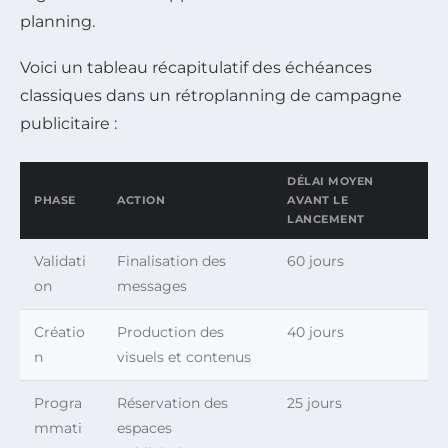
planning.
Voici un tableau récapitulatif des échéances
classiques dans un rétroplanning de campagne
publicitaire :
DÉLAI MOYEN
PHASE
ACTION
AVANT LE
LANCEMENT
Validati
Finalisation des
60 jours
on
messages
Créatio
Production des
40 jours
n
visuels et contenus
Progra
Réservation des
25 jours
mmati
espaces