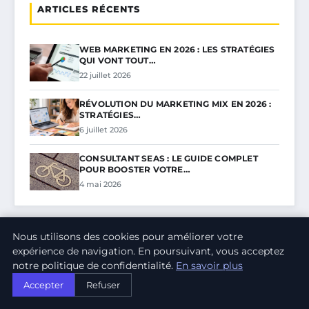
ARTICLES RÉCENTS
WEB MARKETING EN 2026 : LES STRATÉGIES
QUI VONT TOUT…
22 juillet 2026
RÉVOLUTION DU MARKETING MIX EN 2026 :
STRATÉGIES…
6 juillet 2026
CONSULTANT SEAS : LE GUIDE COMPLET
POUR BOOSTER VOTRE…
4 mai 2026
Nous utilisons des cookies pour améliorer votre
expérience de navigation. En poursuivant, vous acceptez
notre politique de confidentialité.
En savoir plus
Accepter
Refuser