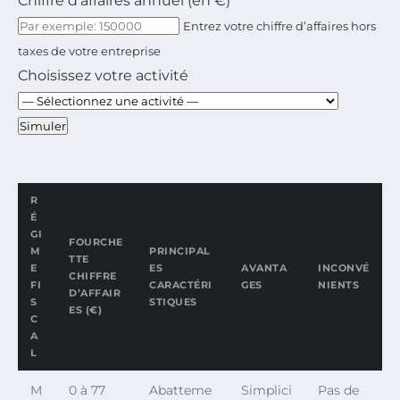
Chiffre d’affaires annuel (en €)
Entrez votre chiffre d’affaires hors
taxes de votre entreprise
Choisissez votre activité
Simuler
R
É
GI
FOURCHE
M
PRINCIPAL
TTE
E
ES
AVANTA
INCONVÉ
CHIFFRE
FI
CARACTÉRI
GES
NIENTS
D’AFFAIR
S
STIQUES
ES (€)
C
A
L
M
0 à 77
Abatteme
Simplici
Pas de