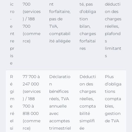
ic
700
nt
té, pas
déducti
ro
(services
forfaitaire,
d’obliga
on des
-
) / 188
pas de
tion
charges
e
700
TVA,
bilan,
réelles,
nt
(comme
comptabil
charges
plafond
re
rce)
ité allégée
forfaitai
s
pr
res
limitant
is
s
e
R
77 700 à
Déclaratio
Déducti
Plus
é
247 000
n
on des
d’obliga
gi
(services
bénéfices
charges
tions
m
) / 188
réels, TVA
réelles,
compta
e
700 à
annuelle
compta
bles,
ré
818 000
avec
bilité
gestion
el
(comme
acomptes
simplifi
de TVA
si
rce)
trimestriel
ée