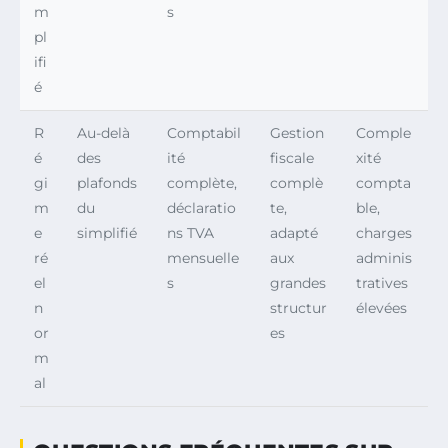
m
s
pl
ifi
é
R
Au-delà
Comptabil
Gestion
Comple
é
des
ité
fiscale
xité
gi
plafonds
complète,
complè
compta
m
du
déclaratio
te,
ble,
e
simplifié
ns TVA
adapté
charges
ré
mensuelle
aux
adminis
el
s
grandes
tratives
n
structur
élevées
or
es
m
al