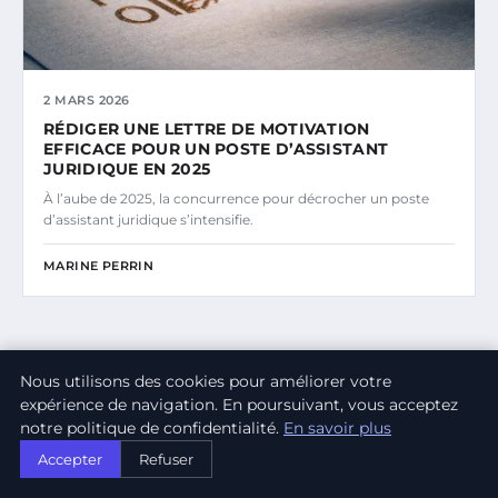
2 MARS 2026
RÉDIGER UNE LETTRE DE MOTIVATION
EFFICACE POUR UN POSTE D’ASSISTANT
JURIDIQUE EN 2025
À l’aube de 2025, la concurrence pour décrocher un poste
d’assistant juridique s’intensifie.
MARINE PERRIN
Nous utilisons des cookies pour améliorer votre
expérience de navigation. En poursuivant, vous acceptez
NEWSLETTER
notre politique de confidentialité.
En savoir plus
Inscrivez-vous pour recevoir nos derniers articles
Accepter
Refuser
directement dans votre boîte mail.