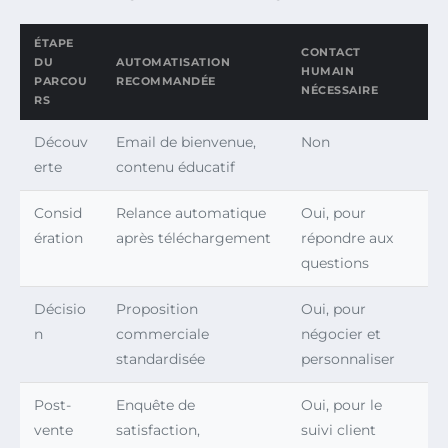
ÉTAPE
CONTACT
DU
AUTOMATISATION
HUMAIN
PARCOU
RECOMMANDÉE
NÉCESSAIRE
RS
Découv
Email de bienvenue,
Non
erte
contenu éducatif
Consid
Relance automatique
Oui, pour
ération
après téléchargement
répondre aux
questions
Décisio
Proposition
Oui, pour
n
commerciale
négocier et
standardisée
personnaliser
Post-
Enquête de
Oui, pour le
vente
satisfaction,
suivi client